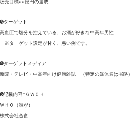
販売目標○○億円の達成
➌ターゲット
高血圧で塩分を控えている、お酒が好きな中高年男性
※ターゲット設定が甘く、悪い例です。
➍ターゲットメディア
新聞・テレビ・中高年向け健康雑誌 （特定の媒体名は省略）
➎記載内容=６Ｗ５Ｈ
ＷＨＯ（誰が）
株式会社合食